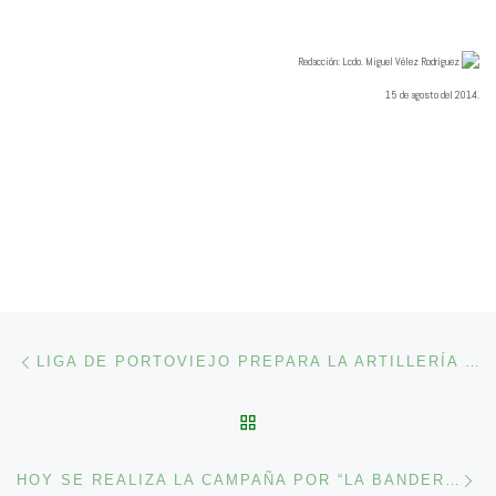
Redacció
n: Lcdo. Miguel Vélez Rodríguez
15 de agosto del 2014.
Navegación de entradas
Entrada anterior
LIGA DE PORTOVIEJO PREPARA LA ARTILLERÍA PARA LOGRAR UNA NUEVA VICTORIA ANTE ESPOLI
VOLVER A LA LISTA DE 
En
HOY SE REALIZA LA CAMPAÑA POR “LA BANDERA MÁS GRANDE”