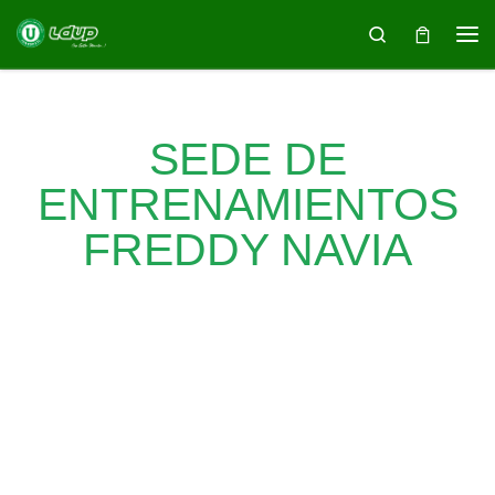
Saltar al contenido
Search
SEDE DE
ENTRENAMIENTOS
FREDDY NAVIA