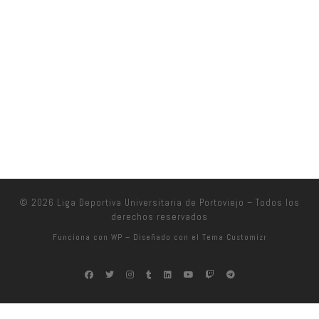
© 2026
Liga Deportiva Universitaria de Portoviejo
– Todos los
derechos reservados
Funciona con
WP
– Diseñado con el
Tema Customizr