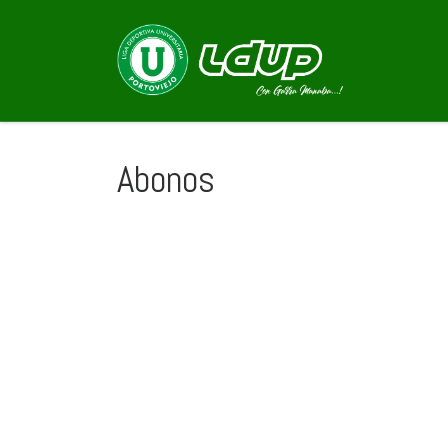
Saltar al contenido
Abonos