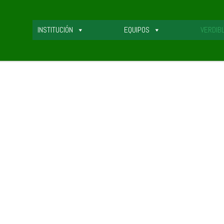
INSTITUCIÓN
EQUIPOS
VERDIB