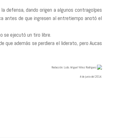
n la defensa, dando origen a algunos contragolpes
ca antes de que ingresen al entretiempo anotó el
se ejecutó un tiro libre.
n de que además se perdiera el liderato, pero Aucas
Redacció
n: Lcdo. Miguel Vélez Rodríguez
4 de junio del 2014.