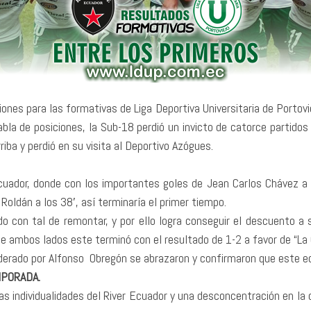
nes para las formativas de Liga Deportiva Universitaria de Portov
tabla de posiciones, la Sub-18 perdió un invicto de catorce partido
riba y perdió en su visita al Deportivo Azógues.
Ecuador, donde con los importantes goles de Jean Carlos Chávez a
oldán a los 38′, así terminaría el primer tiempo.
 con tal de remontar, y por ello logra conseguir el descuento a so
de ambos lados este terminó con el resultado de 1-2 a favor de “La 
 liderado por Alfonso Obregón se abrazaron y confirmaron que este 
MPORADA.
las individualidades del River Ecuador y una desconcentración en la