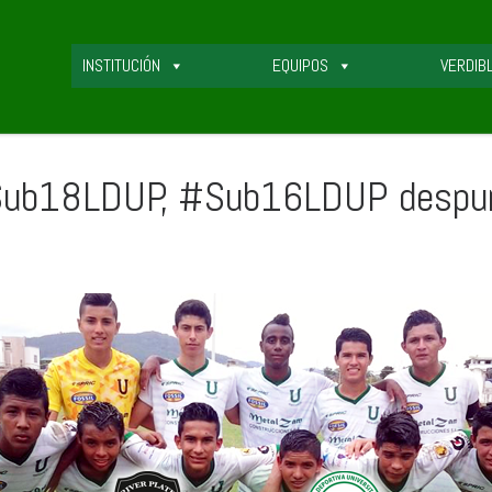
INSTITUCIÓN
EQUIPOS
VERDIB
 #Sub18LDUP, #Sub16LDUP despun