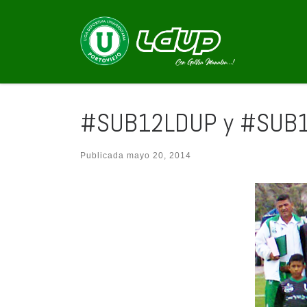
Saltar al contenido
#SUB12LDUP y #SUB14LD
Publicada
mayo 20, 2014