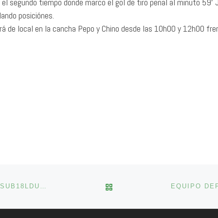
a el segundo tiempo donde marco el gol de tiro penal al minuto 59′ 
lando posiciónes.
ará de local en la cancha Pepo y Chino desde las 10h00 y 12h00 fre
VOLVER A LA LISTA DE 
#SUB16LDUP SE DESPACHA CON OTRA GOLEADA, #SUB18LDUP SALVÓ EL INVICTO