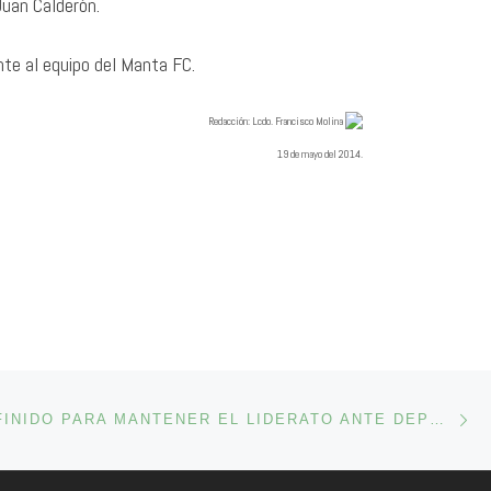
Juan Calderón.
nte al equipo del Manta FC.
Redacció
n: Lcdo. Francisco Molina
19 de mayo del 2014.
En
ENTRADAS
EQUIPO DEFINIDO PARA MANTENER EL LIDERATO ANTE DEPORTIVO QUEVEDO