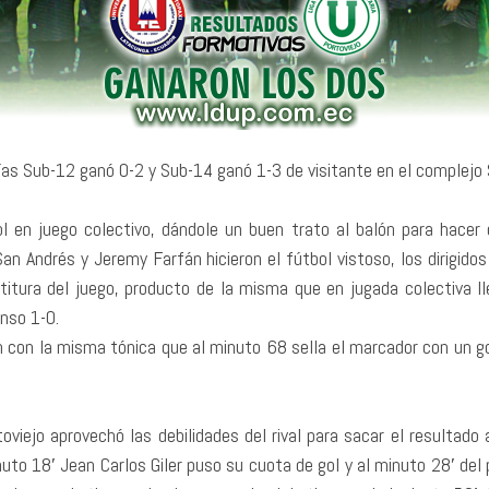
orías Sub-12 ganó 0-2 y Sub-14 ganó 1-3 de visitante en el comple
l en juego colectivo, dándole un buen trato al balón para hacer d
an Andrés y Jeremy Farfán hicieron el fútbol vistoso, los dirigid
titura del juego, producto de la misma que en jugada colectiva ll
nso 1-0.
n con la misma tónica que al minuto 68 sella el marcador con un go
oviejo aprovechó las debilidades del rival para sacar el resultado
nuto 18′ Jean Carlos Giler puso su cuota de gol y al minuto 28′ del 