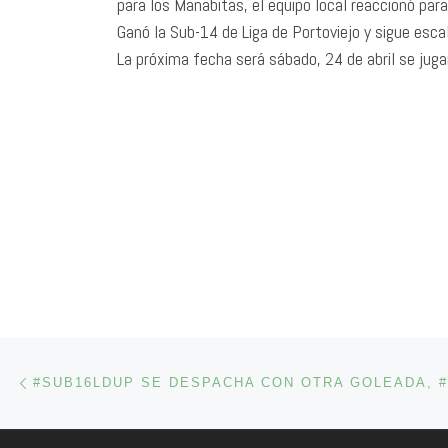
para los Manabitas, el equipo local reaccionó par
Ganó la Sub-14 de Liga de Portoviejo y sigue esca
La próxima fecha será sábado, 24 de abril se jug
Navegación de entradas
Entrada anterior