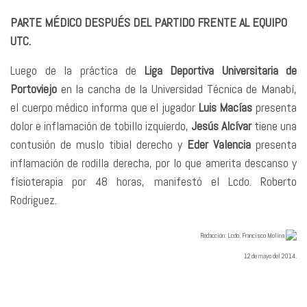
PARTE MÉDICO DESPUÉS DEL PARTIDO FRENTE AL EQUIPO
UTC.
Luego de la práctica de
Liga Deportiva Universitaria de
Portoviejo
en la cancha de la Universidad Técnica de Manabí,
el cuerpo médico informa que el jugador
Luis Macías
presenta
dolor e inflamación de tobillo izquierdo,
Jesús Alcívar
tiene una
contusión de muslo tibial derecho y
Eder Valencia
presenta
inflamación de rodilla derecha, por lo que amerita descanso y
físioterapia por 48 horas, manifestó el Lcdo. Roberto
Rodriguez.
Redacció
n: Lcdo. Francisco Molina
12 de mayo del 2014.