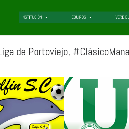
INSTITUCIÓN
EQUIPOS
VERDIB
 Liga de Portoviejo, #ClásicoMan