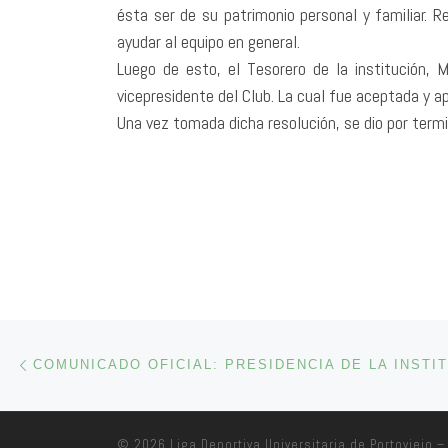
ésta ser de su patrimonio personal y familiar. 
ayudar al equipo en general.
Luego de esto, el Tesorero de la institución, 
vicepresidente del Club. La cual fue aceptada y a
Una vez tomada dicha resolución, se dio por termi
Navegación de entradas
Entrada anterior
COMUNICADO OFICIAL: PRESIDENCIA DE LA INSTI
© 2026
Liga Deportiva Universitaria de Portoviejo
– 