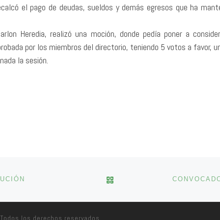
Recalcó el pago de deudas, sueldos y demás egresos que ha mante
Marlon Heredia, realizó una moción, donde pedía poner a consider
probada por los miembros del directorio, teniendo 5 votos a favor, 
nada la sesión.
VOLVER A LA LISTA DE 
TUCIÓN
Todos los derechos reservados