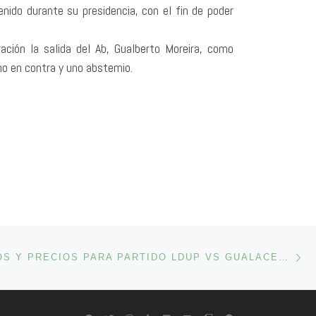
nido durante su presidencia, con el fin de poder
ación la salida del Ab, Gualberto Moreira, como
uno en contra y uno abstemio.
En
ENTRADAS
CONVOCADOS Y PRECIOS PARA PARTIDO LDUP VS GUALACEO SC