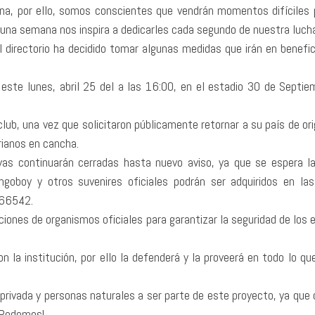
buna, por ello, somos conscientes que vendrán momentos difíciles
 una semana nos inspira a dedicarles cada segundo de nuestra lucha
el directorio ha decidido tomar algunas medidas que irán en benefic
te lunes, abril 25 del a las 16:00, en el estadio 30 de Septiembr
lub, una vez que solicitaron públicamente retornar a su país de ori
rianos en cancha.
ivas continuarán cerradas hasta nuevo aviso, ya que se espera la 
oboy y otros suvenires oficiales podrán ser adquiridos en las 
066542.
iones de organismos oficiales para garantizar la seguridad de los
la institución, por ello la defenderá y la proveerá en todo lo que
a privada y personas naturales a ser parte de este proyecto, ya que
 Podemos!