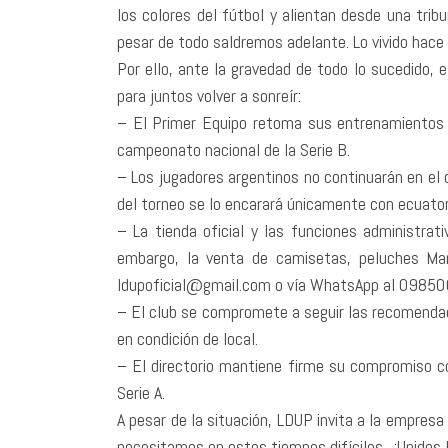
los colores del fútbol y alientan desde una tri
pesar de todo saldremos adelante. Lo vivido hace
Por ello, ante la gravedad de todo lo sucedido, 
para juntos volver a sonreír:
–
El Primer Equipo retoma sus entrenamientos es
campeonato nacional de la Serie B.
–
Los jugadores argentinos no continuarán en el c
del torneo se lo encarará únicamente con ecuato
–
La tienda oficial y las funciones administrat
embargo, la venta de camisetas, peluches Mang
ldupoficial@gmail.com o vía WhatsApp al 0985
–
El club se compromete a seguir las recomendac
en condición de local.
–
El directorio mantiene firme su compromiso con 
Serie A.
A pesar de la situación, LDUP invita a la empres
necesitamos en estos tiempos difíciles. ¡Unidos