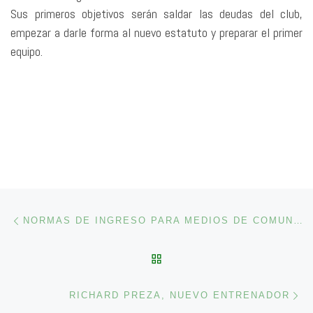
Sus primeros objetivos serán saldar las deudas del club,
empezar a darle forma al nuevo estatuto y preparar el primer
equipo.
Navegación de entradas
Entrada anterior
NORMAS DE INGRESO PARA MEDIOS DE COMUNICACIÓN, JUVENILES E HINCHAS
VOLVER A LA LISTA DE 
En
RICHARD PREZA, NUEVO ENTRENADOR