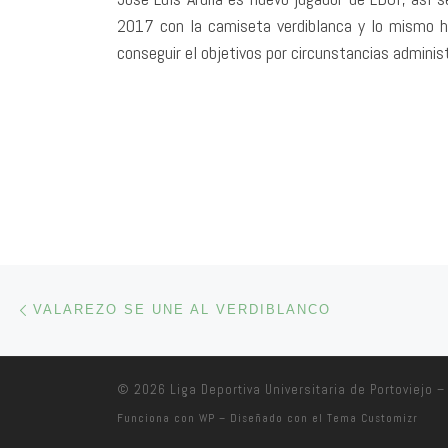
2017 con la camiseta verdiblanca y lo mismo h
conseguir el objetivos por circunstancias administ
Navegación de entradas
Entrada anterior
VALAREZO SE UNE AL VERDIBLANCO
© 2026
Liga Deportiva Universitaria de Portoviejo
– 
Funciona con
WP
– Diseñado con el
Tema Customizr