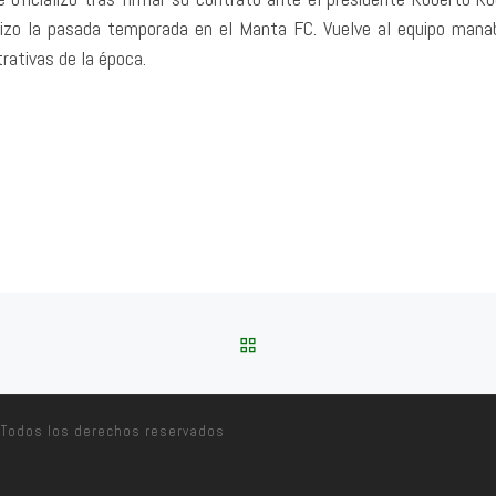
izo la pasada temporada en el Manta FC. Vuelve al equipo manab
rativas de la época.
VOLVER A LA LISTA DE 
Todos los derechos reservados