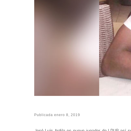
Publicada
enero 8, 2019
José Luís Ardila es nuevo jugador de LDUP, así s