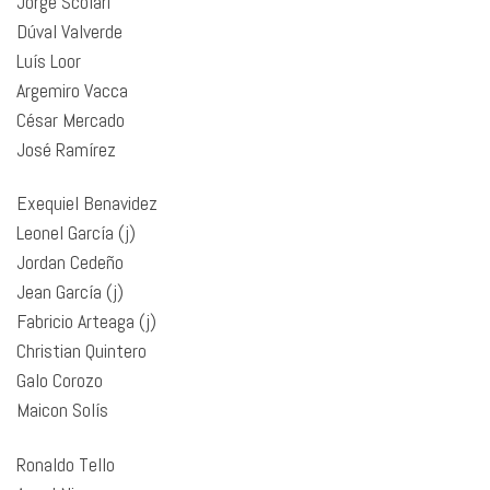
Jorge Scolari
Dúval Valverde
Luís Loor
Argemiro Vacca
César Mercado
José Ramírez
Exequiel Benavidez
Leonel García (j)
Jordan Cedeño
Jean García (j)
Fabricio Arteaga (j)
Christian Quintero
Galo Corozo
Maicon Solís
Ronaldo Tello