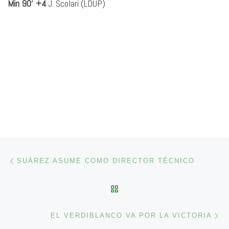
Min 90′ +4
J. Scolari (LDUP)
Navegación de entradas
Entrada anterior
SUÁREZ ASUME COMO DIRECTOR TÉCNICO
VOLVER A LA LISTA DE 
En
EL VERDIBLANCO VA POR LA VICTORIA