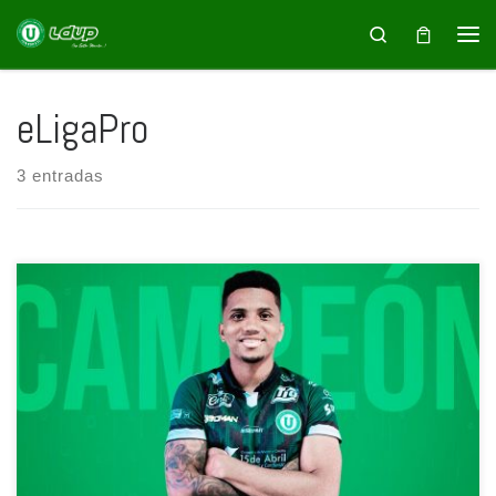
Saltar al contenido
Search
eLigaPro
3 entradas