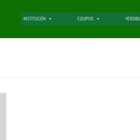
INSTITUCIÓN
EQUIPOS
VERDIB