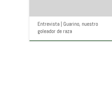
Entrevista | Guarino, nuestro
goleador de raza