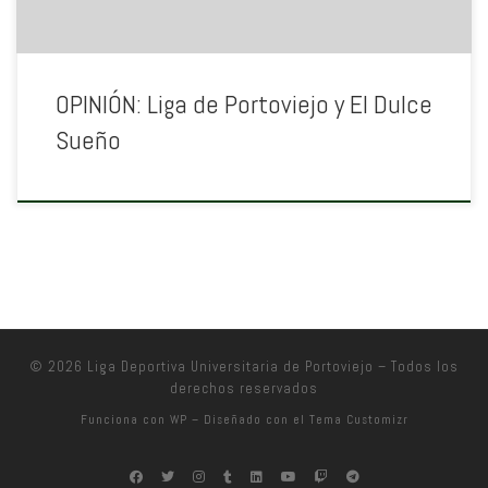
OPINIÓN: Liga de Portoviejo y El Dulce
Sueño
© 2026
Liga Deportiva Universitaria de Portoviejo
– Todos los
derechos reservados
Funciona con
WP
– Diseñado con el
Tema Customizr