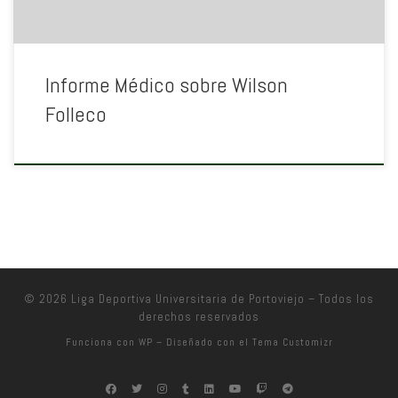
Informe Médico sobre Wilson
Folleco
© 2026
Liga Deportiva Universitaria de Portoviejo
– Todos los
derechos reservados
Funciona con
WP
– Diseñado con el
Tema Customizr