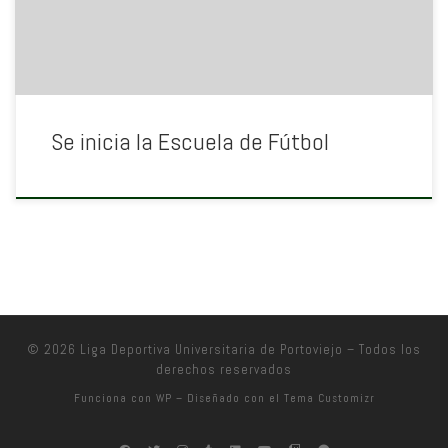
Se inicia la Escuela de Fútbol
© 2026
Liga Deportiva Universitaria de Portoviejo
– Todos los
derechos reservados
Funciona con
WP
– Diseñado con el
Tema Customizr