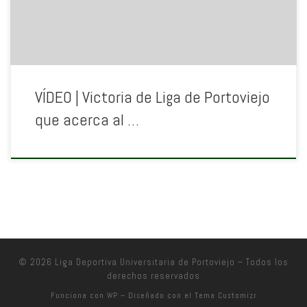
VÍDEO | Victoria de Liga de Portoviejo
que acerca al …
© 2026
Liga Deportiva Universitaria de Portoviejo
– Todos los
derechos reservados
Funciona con
WP
– Diseñado con el
Tema Customizr