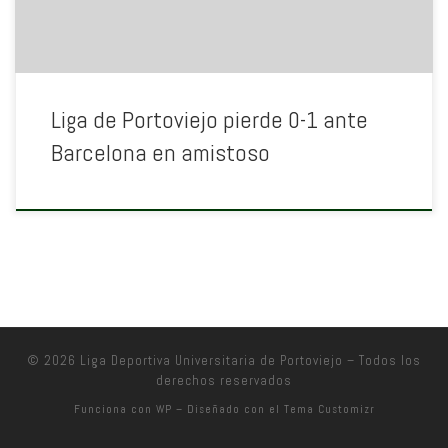
Liga de Portoviejo pierde 0-1 ante
Barcelona en amistoso
© 2026
Liga Deportiva Universitaria de Portoviejo
– Todos los
derechos reservados
Funciona con
WP
– Diseñado con el
Tema Customizr