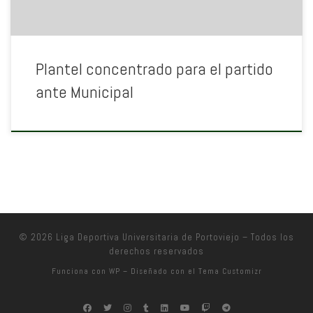
Plantel concentrado para el partido
ante Municipal
© 2026
Liga Deportiva Universitaria de Portoviejo
– Todos los
derechos reservados
Funciona con
WP
– Diseñado con el
Tema Customizr