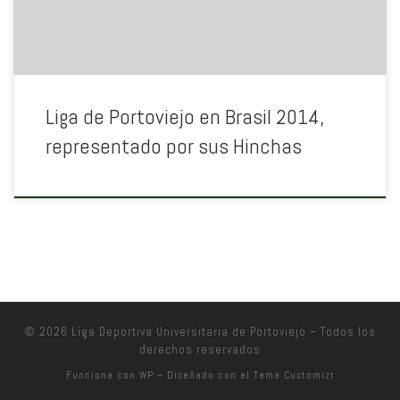
Liga de Portoviejo en Brasil 2014,
representado por sus Hinchas
© 2026
Liga Deportiva Universitaria de Portoviejo
– Todos los
derechos reservados
Funciona con
WP
– Diseñado con el
Tema Customizr