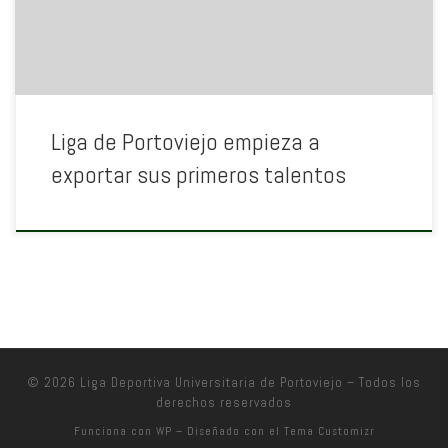
Liga de Portoviejo empieza a
exportar sus primeros talentos
© 2026
Liga Deportiva Universitaria de Portoviejo
– Todos los
derechos reservados
Funciona con
WP
– Diseñado con el
Tema Customizr