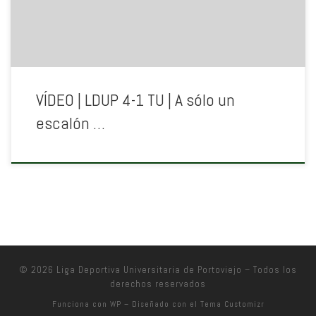
VÍDEO | LDUP 4-1 TU | A sólo un
escalón …
© 2026
Liga Deportiva Universitaria de Portoviejo
– Todos los
derechos reservados
Funciona con
WP
– Diseñado con el
Tema Customizr