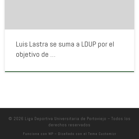
Luis Lastra se suma a LDUP por el
objetivo de …
© 2026
Liga Deportiva Universitaria de Portoviejo
– Todos los
derechos reservados
Funciona con
WP
– Diseñado con el
Tema Customizr