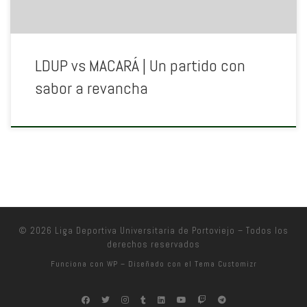
LDUP vs MACARÁ | Un partido con
sabor a revancha
© 2026
Liga Deportiva Universitaria de Portoviejo
– Todos los
derechos reservados
Funciona con
WP
– Diseñado con el
Tema Customizr