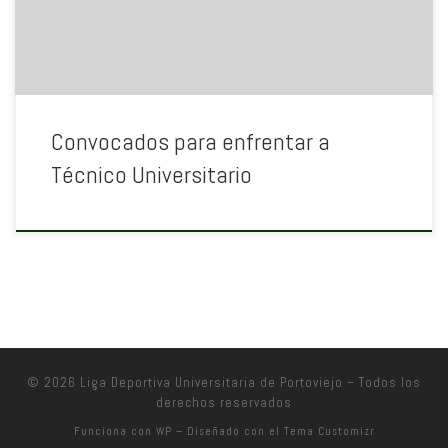
Convocados para enfrentar a
Técnico Universitario
© 2026
Liga Deportiva Universitaria de Portoviejo
– Todos los
derechos reservados
Funciona con
WP
– Diseñado con el
Tema Customizr