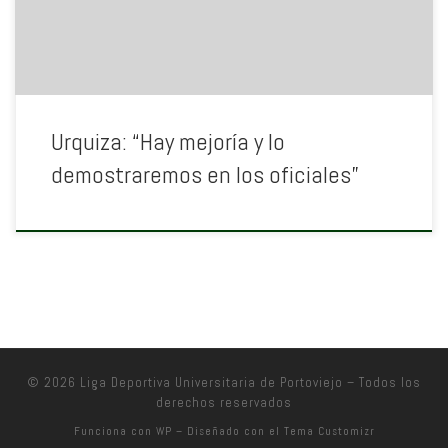
Urquiza: “Hay mejoría y lo
demostraremos en los oficiales”
© 2026
Liga Deportiva Universitaria de Portoviejo
– Todos los
derechos reservados
Funciona con
WP
– Diseñado con el
Tema Customizr