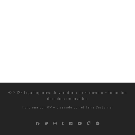
© 2026
Liga Deportiva Universitaria de Portoviejo
– Todos los
derechos reservados
Funciona con
WP
– Diseñado con el
Tema Customizr