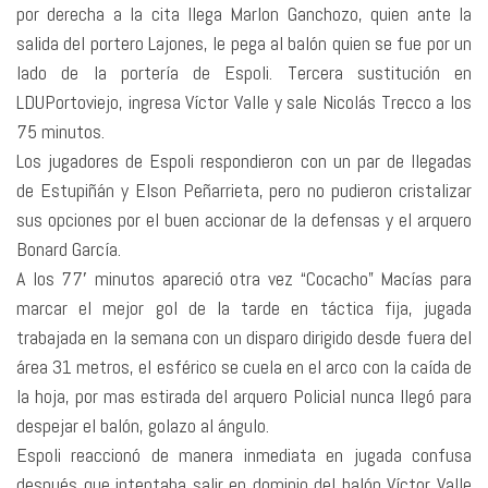
por derecha a la cita llega Marlon Ganchozo, quien ante la
salida del portero Lajones, le pega al balón quien se fue por un
lado de la portería de Espoli. Tercera sustitución en
LDUPortoviejo, ingresa Víctor Valle y sale Nicolás Trecco a los
75 minutos.
Los jugadores de Espoli respondieron con un par de llegadas
de Estupiñán y Elson Peñarrieta, pero no pudieron cristalizar
sus opciones por el buen accionar de la defensas y el arquero
Bonard García.
A los 77′ minutos apareció otra vez “Cocacho” Macías para
marcar el mejor gol de la tarde en táctica fija, jugada
trabajada en la semana con un disparo dirigido desde fuera del
área 31 metros, el esférico se cuela en el arco con la caída de
la hoja, por mas estirada del arquero Policial nunca llegó para
despejar el balón, golazo al ángulo.
Espoli reaccionó de manera inmediata en jugada confusa
después que intentaba salir en dominio del balón Víctor Valle