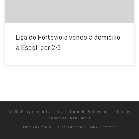
Liga de Portoviejo vence a domicilio
a Espoli por 2-3
© 2026
Liga Deportiva Universitaria de Portoviejo
– Todos los
derechos reservados
Funciona con
WP
– Diseñado con el
Tema Customizr