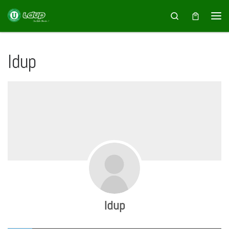
Saltar al contenido
Search
ldup
ldup